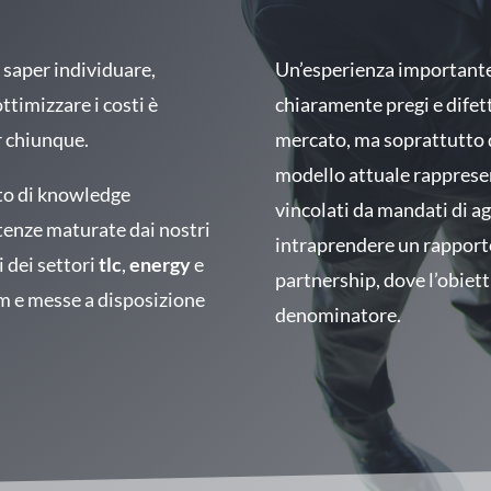
saper individuare,
Un’esperienza importante 
ttimizzare i costi è
chiaramente pregi e difett
r chiunque.
mercato, ma soprattutto di
modello attuale rapprese
tto di knowledge
vincolati da mandati di a
enze maturate dai nostri
intraprendere un rapporto 
i dei settori
tlc
,
energy
e
partnership, dove l’obiett
am e messe a disposizione
denominatore.