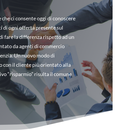
che ci consente oggi di conoscere
i di ogni offerta presente sul
 fare la differenza rispetto ad un
ntato da agenti di commercio
genzia. Un nuovo modo di
con il cliente più orientato alla
ivo “risparmio” risulta il comune