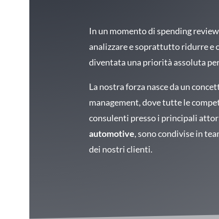
In un momento di spending review 
analizzare e soprattutto ridurre e o
diventata una priorità assoluta pe
La nostra forza nasce da un conce
management, dove tutte le compet
consulenti presso i principali attor
automotive
, sono condivise in te
dei nostri clienti.