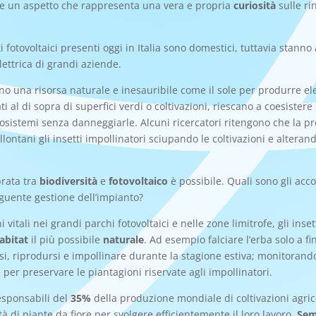
e un aspetto che rappresenta una vera e propria
curiosità
sulle ri
i fotovoltaici presenti oggi in Italia sono domestici, tuttavia stan
lettrica di grandi aziende.
tano una risorsa naturale e inesauribile come il sole per produrre ele
i al di sopra di superfici verdi o coltivazioni, riescano a coesistere
cosistemi senza danneggiarle. Alcuni ricercatori ritengono che la p
 allontani gli insetti impollinatori sciupando le coltivazioni e alteran
rata tra
biodiversità
e
fotovoltaico
è possibile. Quali sono gli acc
eguente gestione dell’impianto?
 vitali nei grandi parchi fotovoltaici e nelle zone limitrofe, gli ins
abitat
il più possibile
naturale
. Ad esempio falciare l’erba solo a f
arsi, riprodursi e impollinare durante la stagione estiva; monitorand
 per preservare le piantagioni riservate agli impollinatori.
responsabili del
35%
della produzione mondiale di coltivazioni agric
 di piante da fiore per svolgere efficientemente il loro lavoro.
Sem