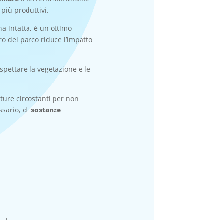
 più produttivi.
a intatta, è un ottimo
tro del parco riduce l’impatto
ispettare la vegetazione e le
ture circostanti per non
ssario, di
sostanze