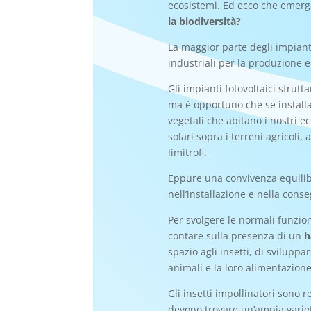
ecosistemi. Ed ecco che emerg
la biodiversità?
La maggior parte degli impiant
industriali per la produzione e
Gli impianti fotovoltaici sfrut
ma è opportuno che se installat
vegetali che abitano i nostri e
solari sopra i terreni agricoli,
limitrofi.
Eppure una convivenza equilib
nell’installazione e nella cons
Per svolgere le normali funzioni
contare sulla presenza di un
h
spazio agli insetti, di svilupp
animali e la loro alimentazione
Gli insetti impollinatori sono 
devono trovare un’ampia varietà