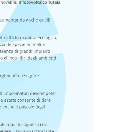
nnovabili
: Il fotovoltaico tutela
no aumentando anche quelli
ttricità in maniera ecologica,
 con le specie animali e
resenza di grandi impianti
do gli equilibri degli ambienti
orgimenti da seguire
etti impollinatori devono poter
ine estate consente di dare
o anche il pascolo degli
ole, questo significa che
inare
il terreno sottostante