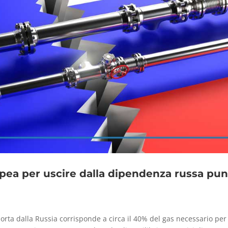
ropea per uscire dalla dipendenza russa pu
orta dalla Russia corrisponde a circa il 40% del gas necessario per