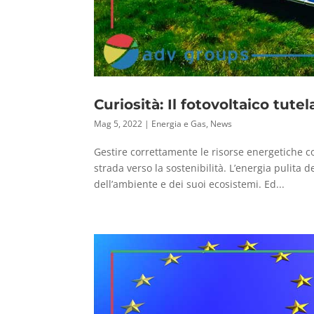
Curiosità: Il fotovoltaico tutel
Mag 5, 2022
|
Energia e Gas
,
News
Gestire correttamente le risorse energetiche co
strada verso la sostenibilità. L’energia pulita 
dell’ambiente e dei suoi ecosistemi. Ed...