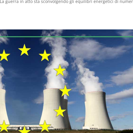
La guerra in atto sta sconvolgendo gli equilibri energetici di numer