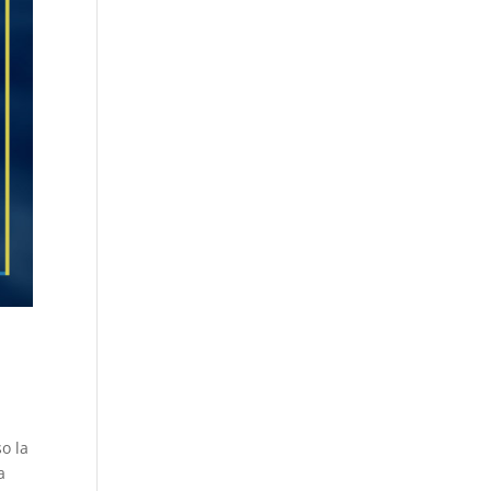
a
so la
a